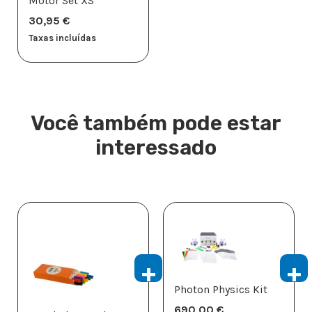
Motor Set XS
30,95
€
Taxas incluídas
Você também pode estar
interessado
Photon Physics Kit
690,00
€