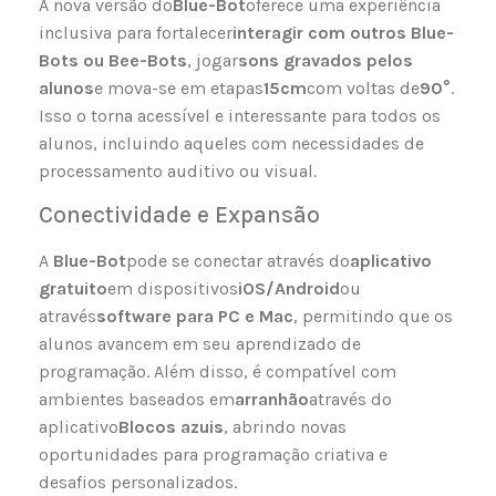
A nova versão do
Blue-Bot
oferece uma experiência
inclusiva para fortalecer
interagir com outros Blue-
Bots ou Bee-Bots
, jogar
sons gravados pelos
alunos
e mova-se em etapas
15cm
com voltas de
90°
.
Isso o torna acessível e interessante para todos os
alunos, incluindo aqueles com necessidades de
processamento auditivo ou visual.
Conectividade e Expansão
A
Blue-Bot
pode se conectar através do
aplicativo
gratuito
em dispositivos
iOS/Android
ou
através
software para PC e Mac
, permitindo que os
alunos avancem em seu aprendizado de
programação. Além disso, é compatível com
ambientes baseados em
arranhão
através do
aplicativo
Blocos azuis
, abrindo novas
oportunidades para programação criativa e
desafios personalizados.