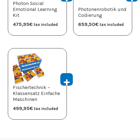
Photon Social
Emotional Learning
Photonenrobotik und
Kit
Codierung
475,95
€
659,50
€
tax included
tax included
Fischertechnik –
Klassensatz Einfache
Maschinen
499,95
€
tax included