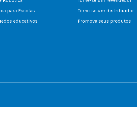
e Robótica
Torne-se um revendedor
ca para Escolas
Torne-se um distribuidor
uedos educativos
Promova seus produtos