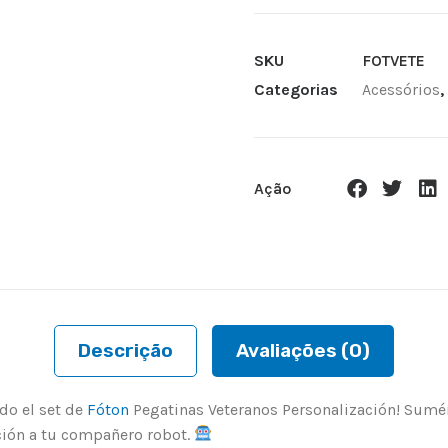
SKU
FOTVETE
Categorias
Acessórios
,
Ação
Descrição
Avaliações (0)
do el set de
Fóton
Pegatinas Veteranos Personalización! Sum
ción a tu compañero robot.