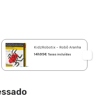
KidzRobotix – Robô Aranha
14h95
€
Taxas incluídas
essado