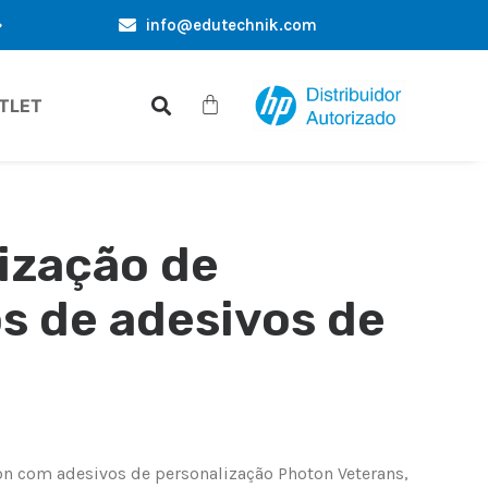
info@edutechnik.com
ERTAS EXCLUSIVAS APENAS PARA VOCÊ
DESCONTOS DE CO
TLET
ização de
s de adesivos de
on com adesivos de personalização Photon Veterans,