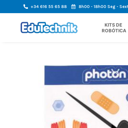
+34 616 55 65 88
8h00 - 18h00 Seg - Sex
 A ÁREA DA EUROPA
ENVIO RÁPIDO, CHEGADA RÁPIDA
KITS DE 
ROBÓTICA