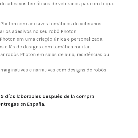
de adesivos temáticos de veteranos para um toque
 Photon com adesivos temáticos de veteranos.
lar os adesivos no seu robô Photon.
Photon em uma criação única e personalizada.
os e fãs de designs com temática militar.
r robôs Photon em salas de aula, residências ou
 imaginativas e narrativas com designs de robôs
n 5 días laborables después de la compra
entregas en España.