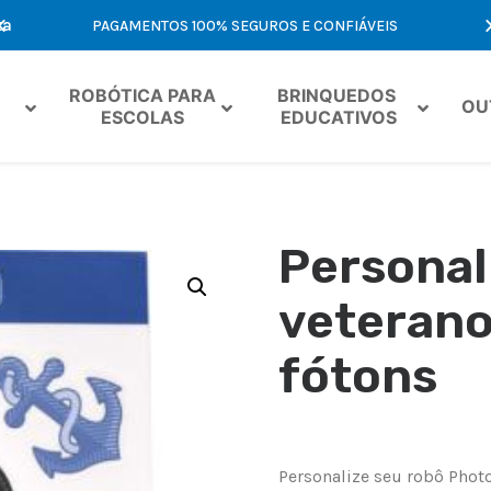
ta
PAGAMENTOS 100% SEGUROS E CONFIÁVEIS
OF
ROBÓTICA PARA 
BRINQUEDOS 
OU
ESCOLAS
EDUCATIVOS
Personal
veterano
fótons
Personalize seu robô Phot