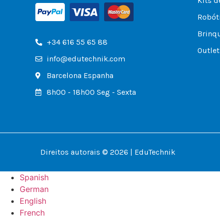
Kits d
Robóti
Brinq
+34 616 55 65 88
Outlet
info@edutechnik.com
Barcelona Espanha
8h00 - 18h00 Seg - Sexta
Direitos autorais © 2026 | EduTechnik
Spanish
German
English
French