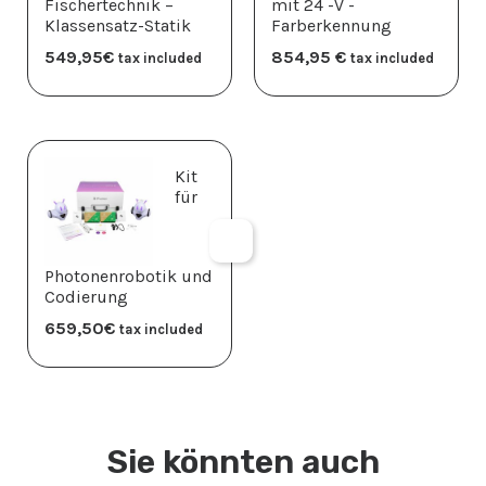
Fischertechnik –
mit 24 -V -
Klassensatz-Statik
Farberkennung
549,95
€
854,95
€
tax included
tax included
Kit
für
Photonenrobotik und
Codierung
659,50
€
tax included
Sie könnten auch