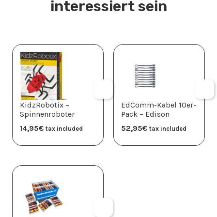
interessiert sein
KidzRobotix –
EdComm-Kabel 10er-
Spinnenroboter
Pack – Edison
14,95
€
52,95
€
tax included
tax included