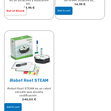
es un atractivo y educativo
de Green Science es...
kit...
14,95
€
14,95
€
Add to cart
Out of Stock
iRobot Root STEAM
iRobot Root STEAM es un robot
versátil que enseña
codificación...
245,00
€
Add to cart