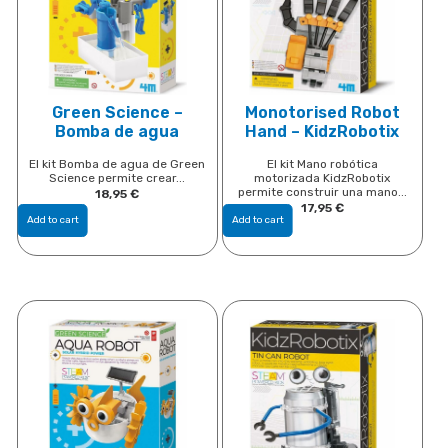
Green Science –
Monotorised Robot
Bomba de agua
Hand – KidzRobotix
El kit Bomba de agua de Green
El kit Mano robótica
Science permite crear...
motorizada KidzRobotix
permite construir una mano...
18,95
€
17,95
€
Add to cart
Add to cart