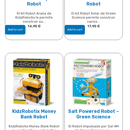
Robot
Robot
El kit Robot Araña de
El kit Robot Solar de Green
KidzRobotix le permite
Science permite construir
construir su...
varios...
14,95
€
17,95
€
Add to cart
Add to cart
KidzRobotix Money
Salt Powered Robot –
Bank Robot
Green Science
KidzRobotix Money Bank Robot
El Robot Impulsado por Sal 4M