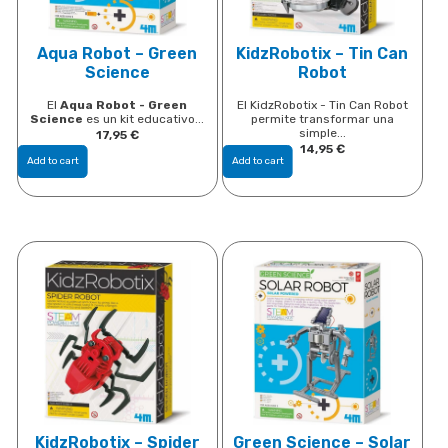
Aqua Robot – Green
KidzRobotix – Tin Can
Science
Robot
El
Aqua Robot - Green
El KidzRobotix - Tin Can Robot
Science
es un kit educativo...
permite transformar una
simple...
17,95
€
14,95
€
Add to cart
Add to cart
KidzRobotix – Spider
Green Science – Solar