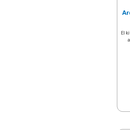
Ar
El k
a