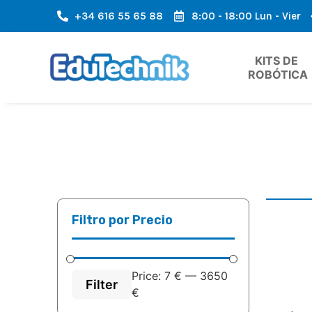
+34 616 55 65 88
8:00 - 18:00 Lun - Vier
 ZONA DE EUROPA
ENVÍO RÁPIDO, LLEGADA RÁPIDA
KITS DE 
ROBÓTICA
Filtro por Precio
Price:
7 €
—
3650
Filter
€