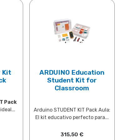
 Kit
ARDUINO Education
ck
Student Kit for
Classroom
T Pack
deal...
Arduino STUDENT KIT Pack Aula:
El kit educativo perfecto para...
315,50
€