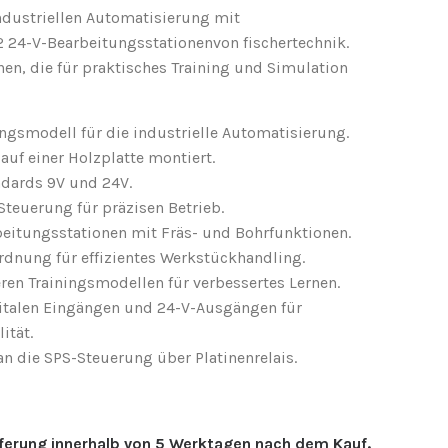
industriellen Automatisierung mit
2 24-V-Bearbeitungsstationen
von fischertechnik.
en, die für praktisches Training und Simulation
gsmodell für die industrielle Automatisierung.
auf einer Holzplatte montiert.
ndards 9V und 24V.
-Steuerung für präzisen Betrieb.
beitungsstationen mit Fräs- und Bohrfunktionen.
dnung für effizientes Werkstückhandling.
en Trainingsmodellen für verbessertes Lernen.
gitalen Eingängen und 24-V-Ausgängen für
ität.
n die SPS-Steuerung über Platinenrelais.
eferung innerhalb von 5 Werktagen nach dem Kauf.