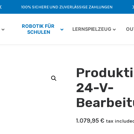
NFT
100% SICHERE UND ZUVERLÄSSIGE ZAHLUNGEN
ROBOTIK FÜR 
LERNSPIELZEUG
OU
SCHULEN
Produkti
24-V-
Bearbeit
1.079,95
€
tax include