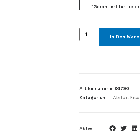
*Garantiert für Liefe
In Den War
Artikelnummer
96790
Kategorien
Abitur
.
Fisc
Aktie