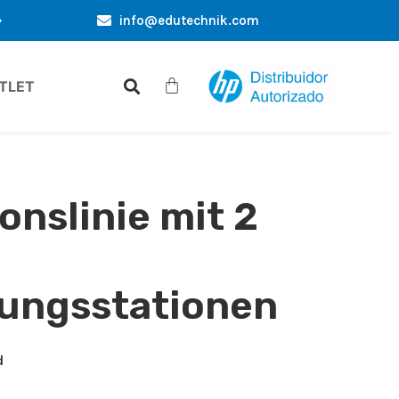
info@edutechnik.com
EXKLUSIVE ANGEBOTE NUR FÜR SIE
GROSSHANDEL
TLET
onslinie mit 2
ungsstationen
d