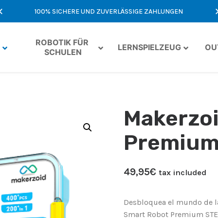
NFT
100% SICHERE UND ZUVERLÄSSIGE ZAHLUNGEN
ROBOTIK FÜR 
LERNSPIELZEUG
OU
SCHULEN
Makerzoi
Premium
49,95
€
tax included
Desbloquea el mundo de la
Smart Robot Premium STEA