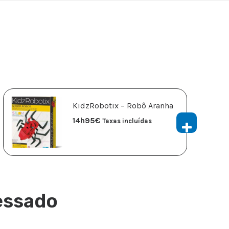
KidzRobotix – Robô Aranha
14h95
€
Taxas incluídas
essado