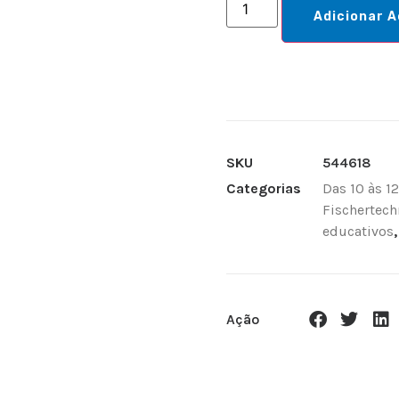
Adicionar A
SKU
544618
Categorias
Das 10 às 12
Fischertech
educativos
Ação