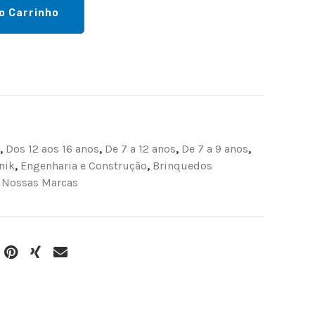
o Carrinho
,
Dos 12 aos 16 anos
,
De 7 a 12 anos
,
De 7 a 9 anos
,
nik
,
Engenharia e Construção
,
Brinquedos
,
Nossas Marcas