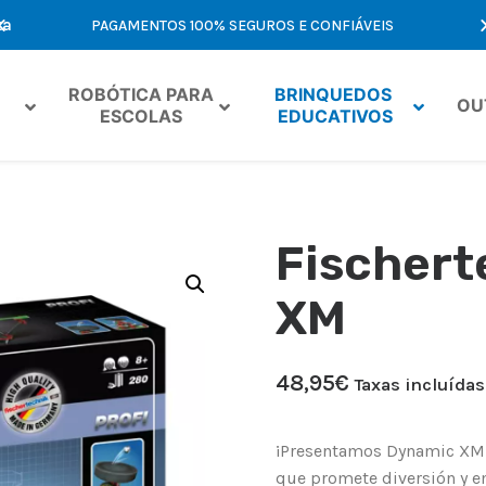
ta
PAGAMENTOS 100% SEGUROS E CONFIÁVEIS
OF
ROBÓTICA PARA 
BRINQUEDOS 
OU
ESCOLAS
EDUCATIVOS
Fischert
XM
48,95
€
Taxas incluídas
¡Presentamos Dynamic XM d
que promete diversión y em