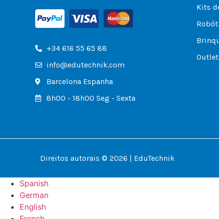
Kits d
Robóti
Brinq
+34 616 55 65 88
Outlet
info@edutechnik.com
Barcelona Espanha
8h00 - 18h00 Seg - Sexta
Direitos autorais © 2026 | EduTechnik
Spanish
German
English
French