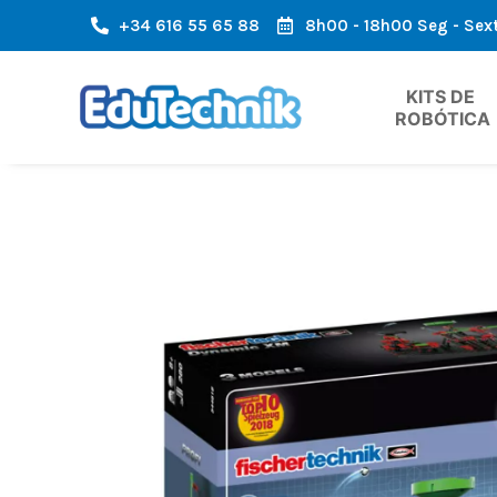
+34 616 55 65 88
8h00 - 18h00 Seg - Sex
 A ÁREA DA EUROPA
ENVIO RÁPIDO, CHEGADA RÁPIDA
KITS DE 
ROBÓTICA