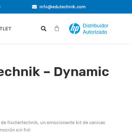
info@edutechnik.com
ERTAS EXCLUSIVAS APENAS PARA VOCÊ
DESCONTOS DE CO
TLET
echnik – Dynamic
e fischertechnik, un emocionante kit de canicas
oción sin fin!