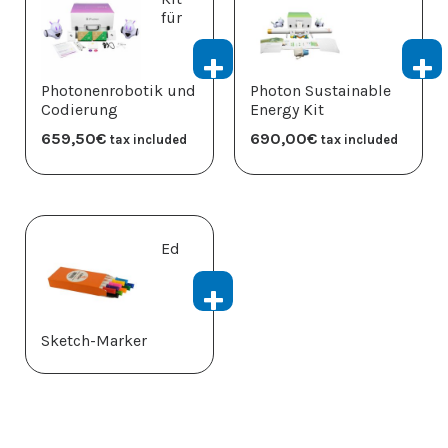
für
Photonenrobotik und
Photon Sustainable
Codierung
Energy Kit
659,50
€
690,00
€
tax included
tax included
Ed
Sketch-Marker