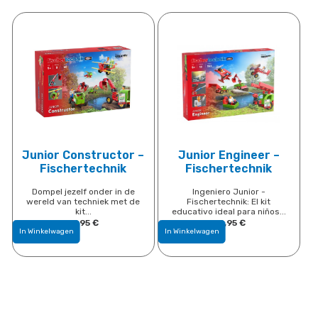
Junior Constructor –
Junior Engineer –
Fischertechnik
Fischertechnik
Dompel jezelf onder in de
Ingeniero Junior -
wereld van techniek met de
Fischertechnik: El kit
kit...
educativo ideal para niños...
19,95
​€
40,95
​€
In Winkelwagen
In Winkelwagen