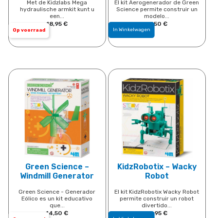
Met de Kidzlabs Mega
El kit Aerogenerador de Green
hydraulische armkit kunt u
Science permite construir un
een...
modelo...
18,95
​€
17,50
​€
In Winkelwagen
Op voorraad
Green Science –
KidzRobotix – Wacky
Windmill Generator
Robot
Green Science - Generador
El kit KidzRobotix Wacky Robot
Eólico es un kit educativo
permite construir un robot
que...
divertido...
14,50
​€
16,95
​€