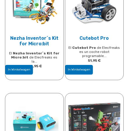
Nezha Inventor´s Kit
Cutebot Pro
for Micro:bit
El
Cutebot Pro
de Elecfreaks
es un coche robot
El
Nezha Inventor´s Kit for
programable...
Micro:bit
de Elecfreaks es
51,95
​€
la...
150,95
​€
In Winkelwagen
In Winkelwagen