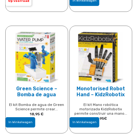
In Winkelwagen
Op voorraad
Green Science –
Monotorised Robot
Bomba de agua
Hand – KidzRobotix
El kit Bomba de agua de Green
El kit Mano robótica
Science permite crear...
motorizada KidzRobotix
permite construir una mano...
18,95
​€
17,95
​€
In Winkelwagen
In Winkelwagen