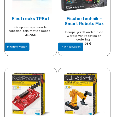
Elecfreaks TPBot
Fischertechnik –
Smart Robots Max
Ga op een spannende
robotica-reis met de Robot...
Dompel jezelf onder in de
45,95
​€
wereld van robotica en
codering...
284,95
​€
In Winkelwagen
In Winkelwagen