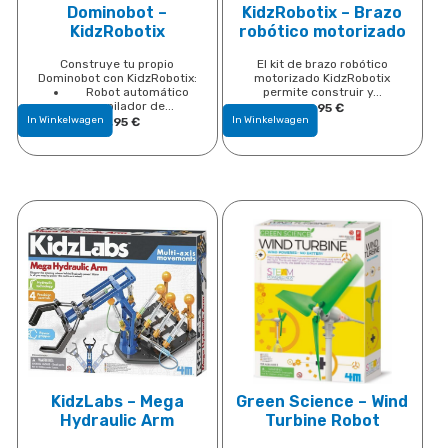
Dominobot –
KidzRobotix – Brazo
KidzRobotix
robótico motorizado
Construye tu propio
El kit de brazo robótico
Dominobot con KidzRobotix:
motorizado KidzRobotix
Robot automático
permite construir y...
apilador de...
18,95
​€
In Winkelwagen
In Winkelwagen
14,95
​€
KidzLabs – Mega
Green Science – Wind
Hydraulic Arm
Turbine Robot