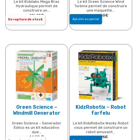
Le kit Kidzlabs Mega Bras
Le kit Green Science Wind
Hydraulique permet de
Turbine permet de construire
construire un...
une maquette...
18h95
€
17h50
€
Ajouter au panier
En rupture de stock
Green Science –
KidzRobotix – Robot
Windmill Generator
farfelu
Green Science - Generador
Le kit KidzRobotix Wacky Robot
Eólico es un kit educativo
vous permet de construire un
que...
robot amusant...
14,50
€
16h95
€