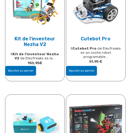
Kit de l'inventeur
Cutebot Pro
Nezha V2
Il
Cutebot Pro
de Elecfreaks
es un coche robot
Il
Kit de l'inventeur Nezha
programable...
V2
de Elecfreaks es la...
51,95
€
150,95
€
Ajouter au panier
Ajouter au panier