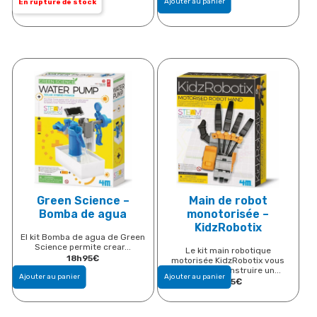
Ajouter au panier
En rupture de stock
Green Science –
Main de robot
Bomba de agua
monotorisée –
KidzRobotix
El kit Bomba de agua de Green
Science permite crear...
Le kit main robotique
18h95
€
motorisée KidzRobotix vous
permet de construire un...
Ajouter au panier
Ajouter au panier
17,95
€