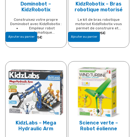
Dominobot –
KidzRobotix – Bras
KidzRobotix
robotique motorisé
Construisez votre propre
Le kit de bras robotique
Dominobot avec KidzRobotix :
motorisé KidzRobotix vous
Empileur robot
permet de construire et...
automatique...
18h95
€
Ajouter au panier
Ajouter au panier
14,95
€
KidzLabs – Mega
Science verte –
Hydraulic Arm
Robot éolienne