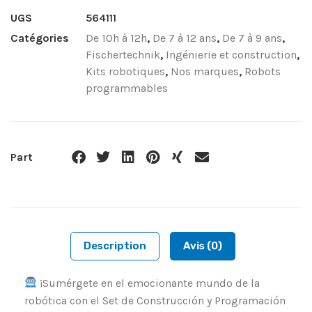
UGS
564111
Catégories
De 10h à 12h
,
De 7 à 12 ans
,
De 7 à 9 ans
,
Fischertechnik
,
Ingénierie et construction
,
Kits robotiques
,
Nos marques
,
Robots
programmables
Part
Description
Avis (0)
¡Sumérgete en el emocionante mundo de la
robótica con el Set de Construcción y Programación