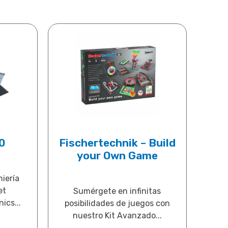
0
Fischertechnik – Build
your Own Game
iería
et
Sumérgete en infinitas
ics...
posibilidades de juegos con
nuestro Kit Avanzado...