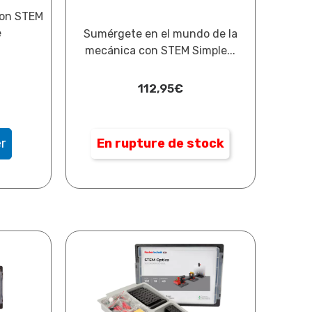
con STEM
e
Sumérgete en el mundo de la
mecánica con STEM Simple...
112,95
€
r
En rupture de stock