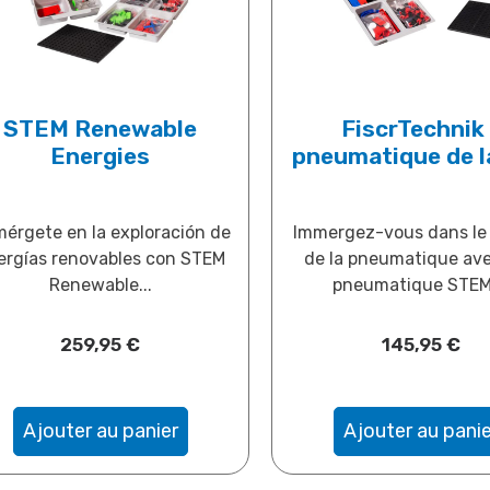
STEM Renewable
FiscrTechnik 
Energies
pneumatique de l
érgete en la exploración de
Immergez-vous dans l
ergías renovables con STEM
de la pneumatique av
Renewable...
pneumatique STEM 
259,95
€
145,95
€
Ajouter au panier
Ajouter au panie