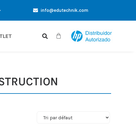
info@edutechnik.com
ES EXCLUSIVES UNIQUEMENT POUR VOUS
RÉDUCTIONS D
TLET
NSTRUCTION