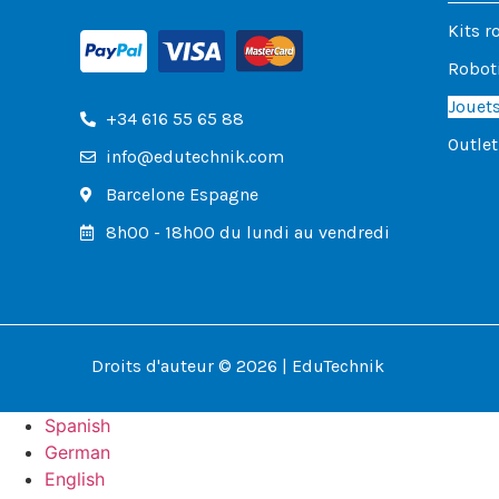
Kits r
Roboti
Jouets
+34 616 55 65 88
Outlet
info@edutechnik.com
Barcelone Espagne
8h00 - 18h00 du lundi au vendredi
Droits d'auteur © 2026 | EduTechnik
Spanish
German
English