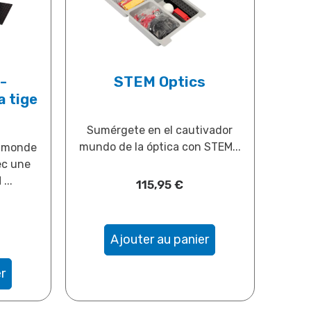
-
STEM Optics
a tige
Sumérgete en el cautivador
mundo de la óptica con STEM...
e monde
ec une
...
115,95
€
Ajouter au panier
r