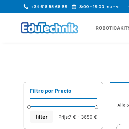
+34 616 55 65 88
8:00 - 18:00 ma - vr
HELE EUROPESE GEBIED
SNELLE VERZENDING, SNELLE AANKO
ROBOTICAKIT
Filtro por Precio
Alle 
filter
Prijs:
7 €
-
3650 €