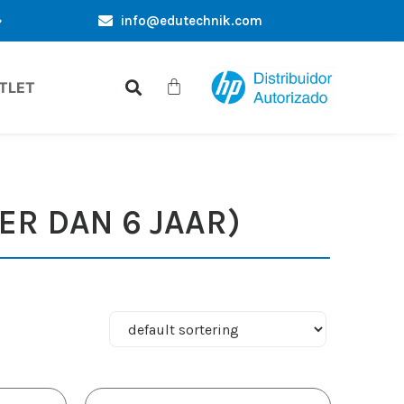
info@edutechnik.com
SIEVE AANBIEDINGEN SPECIAAL VOOR JOU
KORTINGEN VO
TLET
R DAN 6 JAAR)