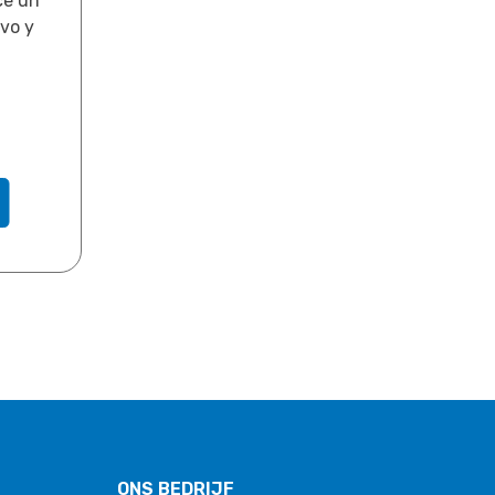
ce un
ivo y
.
ONS BEDRIJF