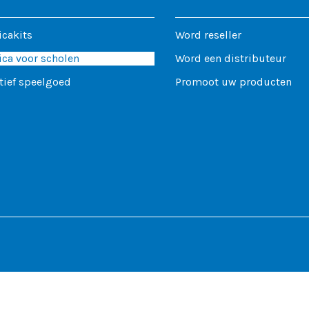
icakits
Word reseller
ca voor scholen
Word een distributeur
tief speelgoed
Promoot uw producten