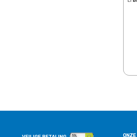
El
B
ONZE
VEILIGE BETALING