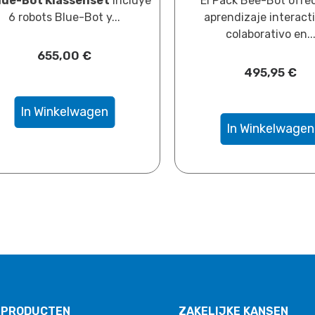
lue-Bot Klassenset
incluye
El Pack Bee-Bot ofre
6 robots Blue-Bot y...
aprendizaje interact
colaborativo en..
655,00
​€
495,95
​€
In Winkelwagen
In Winkelwagen
 PRODUCTEN
ZAKELIJKE KANSEN