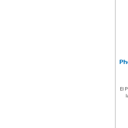
Ph
El 
l