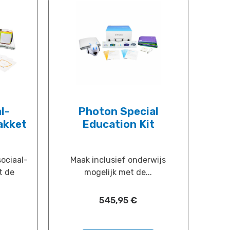
l-
Photon Special
akket
Education Kit
sociaal-
Maak inclusief onderwijs
t de
mogelijk met de...
545,95
​€