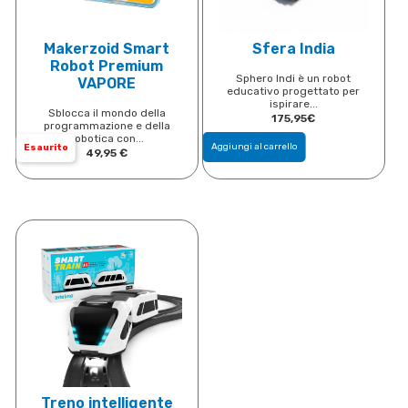
Makerzoid Smart
Sfera India
Robot Premium
Sphero Indi è un robot
VAPORE
educativo progettato per
ispirare...
Sblocca il mondo della
175,95
€
programmazione e della
robotica con...
Aggiungi al carrello
Esaurito
49,95
€
Treno intelligente