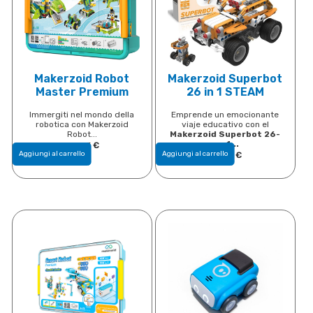
Makerzoid Robot
Makerzoid Superbot
Master Premium
26 in 1 STEAM
Immergiti nel mondo della
Emprende un emocionante
robotica con Makerzoid
viaje educativo con el
Robot...
Makerzoid Superbot 26-
en-1...
115,95
€
Aggiungi al carrello
Aggiungi al carrello
62,50
€