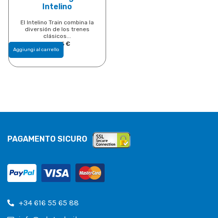
Intelino
El Intelino Train combina la
diversión de los trenes
clásicos...
146,95
€
Aggiungi al carrello
PAGAMENTO SICURO
+34 616 55 65 88