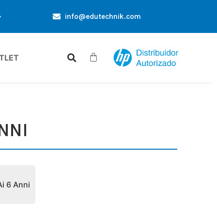
info@edutechnik.com
OFFERTE ESCLUSIVE SOLO PER TE
SCONTI PER AC
TLET
ANNI
Ai 6 Anni