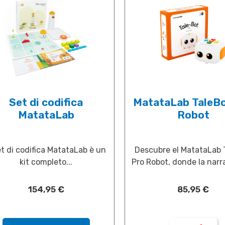
Set di codifica
MatataLab TaleBo
MatataLab
Robot
set di codifica MatataLab è un
Descubre el MatataLab 
kit completo...
Pro Robot, donde la narra
154,95
€
85,95
€