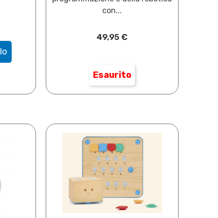
con...
49,95
€
lo
Esaurito