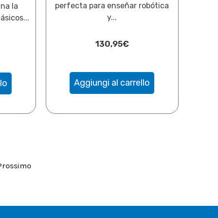
perfecta para enseñar robótica
ina la
y...
ásicos...
130,95
€
Aggiungi al carrello
lo
Prossimo