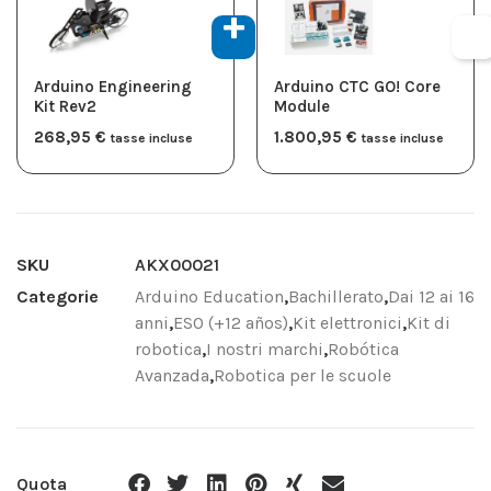
Arduino Engineering
Arduino CTC GO! Core
Kit Rev2
Module
268,95
€
1.800,95
€
tasse incluse
tasse incluse
SKU
AKX00021
Categorie
Arduino Education
,
Bachillerato
,
Dai 12 ai 16
anni
,
ESO (+12 años)
,
Kit elettronici
,
Kit di
robotica
,
I nostri marchi
,
Robótica
Avanzada
,
Robotica per le scuole
Quota