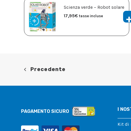
Scienza verde – Robot solare
17,95
€
tasse incluse
Precedente
I NOS
PAGAMENTO SICURO
Kit di