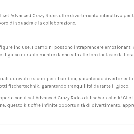
 il set Advanced Crazy Rides offre divertimento interattivo per t
oro di squadra e la collaborazione.
e figure incluse. I bambini possono intraprendere emozionanti 
 e il gioco di ruolo mentre danno vita alle loro fantasie da fiera
riali durevoli e sicuri per i bambini, garantendo divertimento 
tti fischertechnik, garantendo tranquillità durante il gioco.
operte con il set Advanced Crazy Rides di fischertechnik! Che 
one, questo kit offre infinite opportunità di divertimento, app