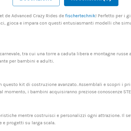
et de Advanced Crazy Rides de
fischertechnik
! Perfetto per i 
uisci, gioca e impara con questi entusiasmanti modelli che sim
l carnevale, tra cui una torre a caduta libera e montagne russe
nte per bambini e adulti.
questo kit di costruzione avanzato. Assemblali e scopri i prin
à al momento, i bambini acquisiranno preziose conoscenze ST
eristiche mentre costruisci e personalizzi ogni attrazione. Il 
 e progetti su larga scala.