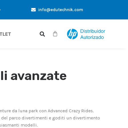
info@edutechnik.com
OFFERTE ESCLUSIVE SOLO PER TE
SCONTI PER AC
TLET
li avanzate
nture da luna park con Advanced Crazy Rides.
i del parco divertimenti e goditi un divertimento
siasmanti modelli.