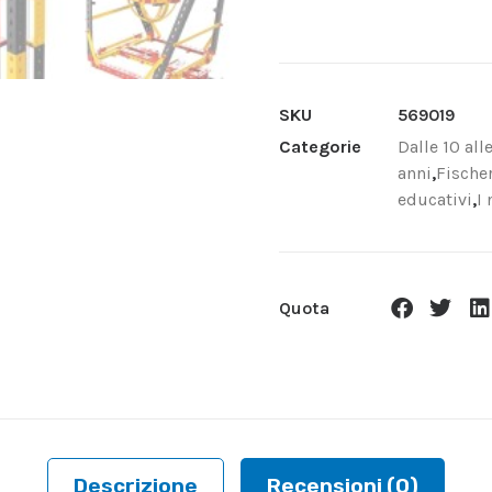
SKU
569019
Categorie
Dalle 10 all
anni
,
Fische
educativi
,
I
Quota
Descrizione
Recensioni (0)