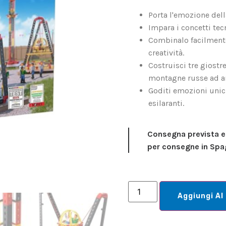
Porta l'emozione della
Impara i concetti tec
Combinalo facilmente
creatività.
Costruisci tre giostr
montagne russe ad an
Goditi emozioni unich
esilaranti.
Consegna prevista en
per consegne in Spa
Aggiungi Al