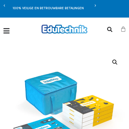
EXCLUSIEVE AANBIEDIN
MST
100% VEILIGE EN BETROUWBARE BETALINGEN
JOU