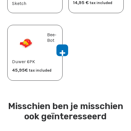
14,95
​€
Sketch
tax included
Bee-
Bot
Duwer 6PK
45,95
​€
tax included
Misschien ben je misschien
ook geïnteresseerd