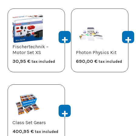
Fischertechnik –
Motor Set XS
Photon Physics Kit
30,95
​€
690,00
​€
tax included
tax included
Class Set Gears
400,95
​€
tax included