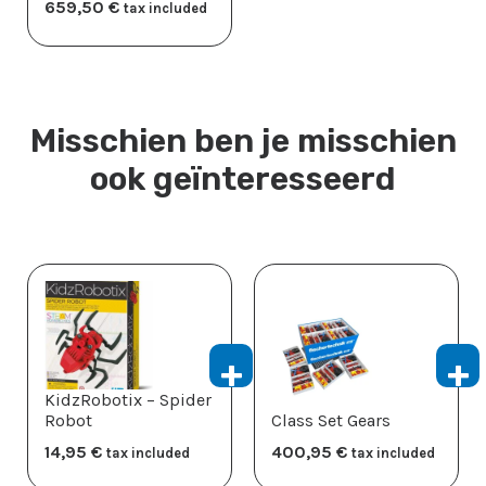
659,50
​€
tax included
Misschien ben je misschien
ook geïnteresseerd
KidzRobotix – Spider
Robot
Class Set Gears
14,95
​€
400,95
​€
tax included
tax included