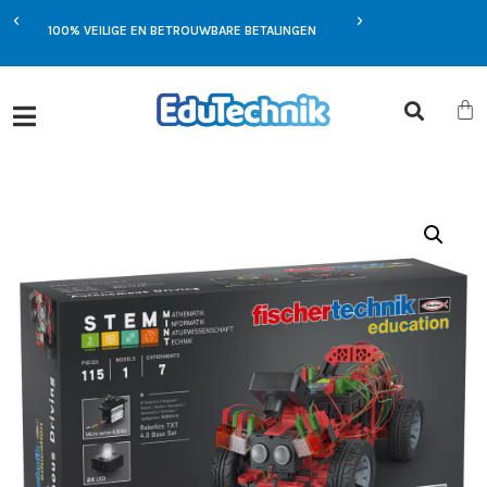
EXCLUSIEVE AANBIEDIN
MST
100% VEILIGE EN BETROUWBARE BETALINGEN
JOU