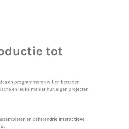
oductie tot
otica en programmeren willen betreden.
ische en leuke manier hun eigen projecten
 assembleren en beheren
drie interactieve
o.