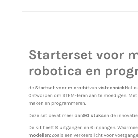
Starterset voor m
robotica en pro
de
Startset voor micro:bit
van
vistechniek
Het i
Ontworpen om STEM-leren aan te moedigen. Met d
maken en programmeren.
Deze set bevat meer dan
90 stuks
en de innovatie
De kit heeft 8 uitgangen en 6 ingangen. Waarme
modellen:
Zoals een verkeerslicht voor voetgang