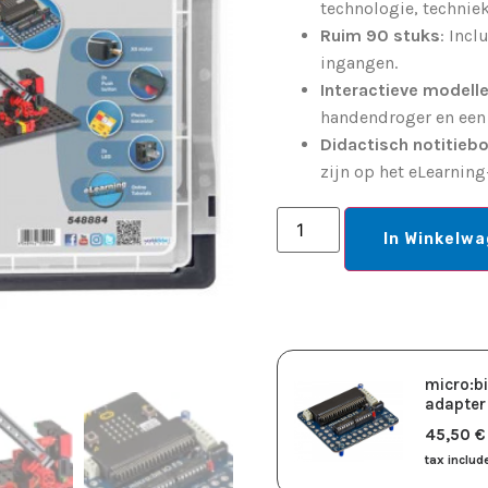
technologie, technie
Ruim 90 stuks
: Incl
ingangen.
Interactieve modell
handendroger en een
Didactisch notitieb
zijn op het eLearning
In Winkelw
micro:bi
adapter
45,50
​€
tax includ