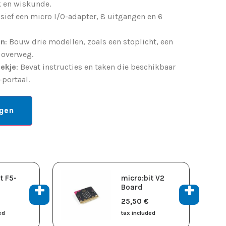
k en wiskunde.
usief een micro I/O-adapter, 8 uitgangen en 6
en
: Bouw drie modellen, zoals een stoplicht, een
 overweg.
oekje
: Bevat instructies en taken die beschikbaar
-portaal.
agen
t F5-
micro:bit V2
Board
25,50
​€
ed
tax included