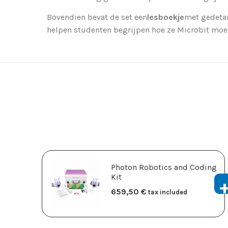
Bovendien bevat de set een
lesboekje
met gedetai
helpen studenten begrijpen hoe ze Microbit mo
Photon Robotics and Coding
Kit
659,50
​€
tax included