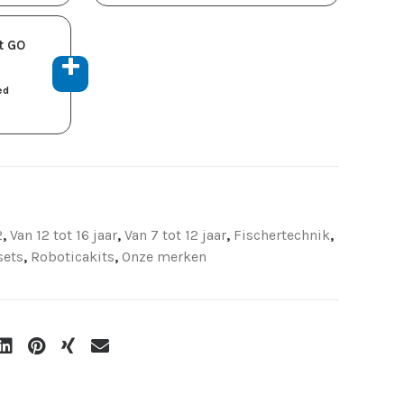
t GO
ed
2
,
Van 12 tot 16 jaar
,
Van 7 tot 12 jaar
,
Fischertechnik
,
sets
,
Roboticakits
,
Onze merken