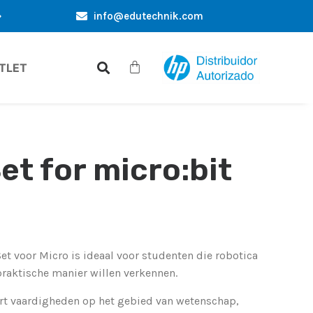
info@edutechnik.com
SIEVE AANBIEDINGEN SPECIAAL VOOR JOU
KORTINGEN VO
TLET
et for micro:bit
Set voor Micro is ideaal voor studenten die robotica
aktische manier willen verkennen.
ert vaardigheden op het gebied van wetenschap,