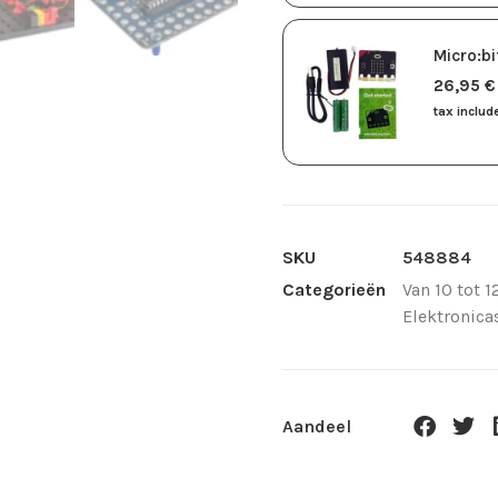
Micro:bi
26,95
​€
tax includ
SKU
548884
Categorieën
Van 10 tot 1
Elektronica
Aandeel