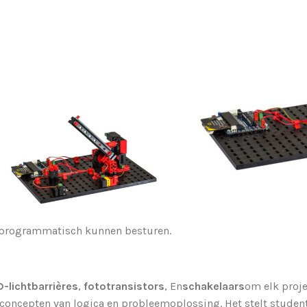
 programmatisch kunnen besturen.
D-lichtbarrières
,
fototransistors
, En
schakelaars
om elk proje
concepten van logica en probleemoplossing. Het stelt student