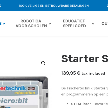
MST
100% VEILIGE EN BETROUWBARE BETALINGEN
EXCLU
ROBOTICA 
EDUCATIEF 
S
OU
VOOR SCHOLEN
SPEELGOED
Starter S
139,95
​€
tax included
De Fischertechnik Starter 
en programmeren op een pr
STEM-leren
: Bevord