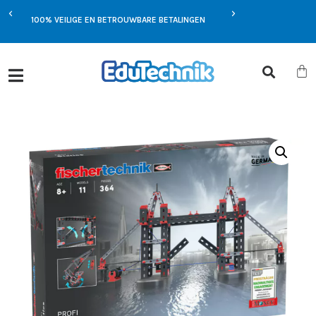
EXCLUSIEVE AANBIEDIN
MST
100% VEILIGE EN BETROUWBARE BETALINGEN
JOU