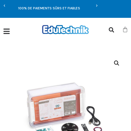
E
100% DE PAIEMENTS SÛRS ET FIABLES
OFFRES EXCLUSIVES UN