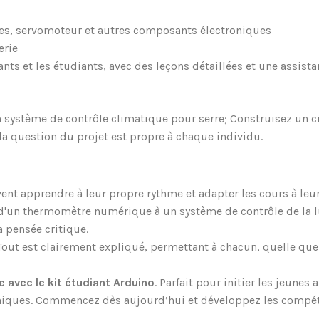
res, servomoteur et autres composants électroniques
erie
nts et les étudiants, avec des leçons détaillées et une assis
système de contrôle climatique pour serre; Construisez un cir
la question du projet est propre à chaque individu.
ent apprendre à leur propre rythme et adapter les cours à le
d'un thermomètre numérique à un système de contrôle de la lu
a pensée critique.
Tout est clairement expliqué, permettant à chacun, quelle que
ie avec le kit étudiant Arduino
. Parfait pour initier les jeune
niques. Commencez dès aujourd’hui et développez les compéte