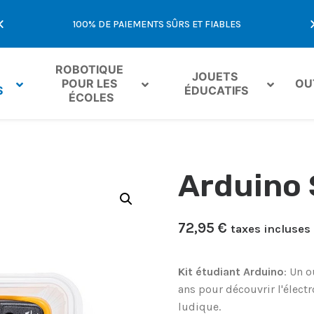
E
100% DE PAIEMENTS SÛRS ET FIABLES
OFFR
ROBOTIQUE 
JOUETS 
POUR LES 
OU
S
ÉDUCATIFS
ÉCOLES
Arduino 
72,95
€
taxes incluses
Kit étudiant Arduino
: Un o
ans pour découvrir l'élect
ludique.