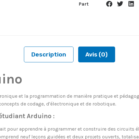
Part
Description
Avis (0)
uino
ectronique et la programmation de manière pratique et pédagog
 concepts de codage, d'électronique et de robotique.
étudiant Arduino :
fait pour apprendre à programmer et construire des circuits é
comprend neuf leçons guidées et deux projets ouverts, totalis