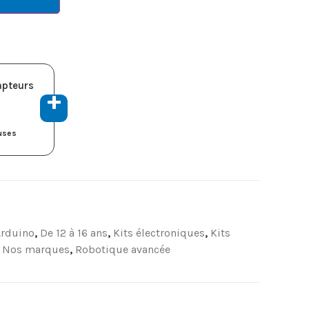
apteurs
luses
Arduino
,
De 12 à 16 ans
,
Kits électroniques
,
Kits
,
Nos marques
,
Robotique avancée