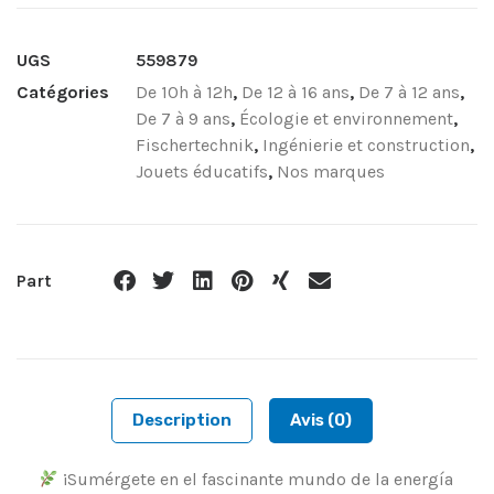
UGS
559879
Catégories
De 10h à 12h
,
De 12 à 16 ans
,
De 7 à 12 ans
,
De 7 à 9 ans
,
Écologie et environnement
,
Fischertechnik
,
Ingénierie et construction
,
Jouets éducatifs
,
Nos marques
Part
Description
Avis (0)
¡Sumérgete en el fascinante mundo de la energía