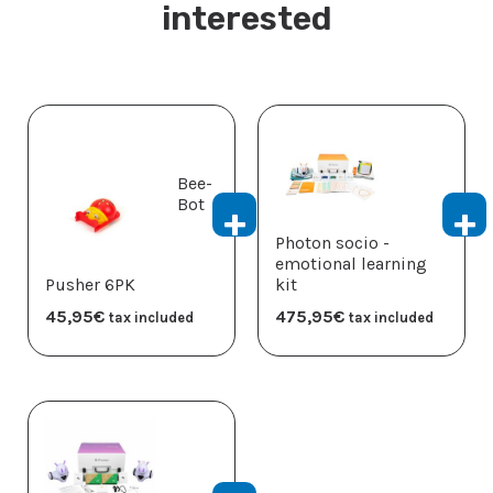
interested
Bee-
Bot
Photon socio -
emotional learning
Pusher 6PK
kit
45,95
€
475,95
€
tax included
tax included