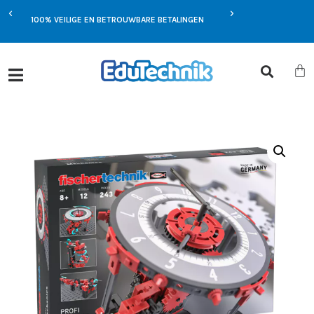
EXCLUSIEVE AANBIEDIN
MST
100% VEILIGE EN BETROUWBARE BETALINGEN
JOU