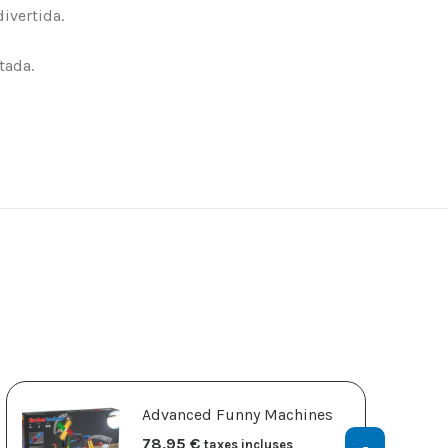
ivertida.
tada.
Advanced Funny Machines
78,95
€
taxes incluses