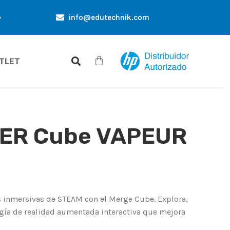
info@edutechnik.com
ES EXCLUSIVES UNIQUEMENT POUR VOUS
RÉDUCTIONS D
TLET
ER Cube VAPEUR
 inmersivas de STEAM con el Merge Cube. Explora,
ogía de realidad aumentada interactiva que mejora