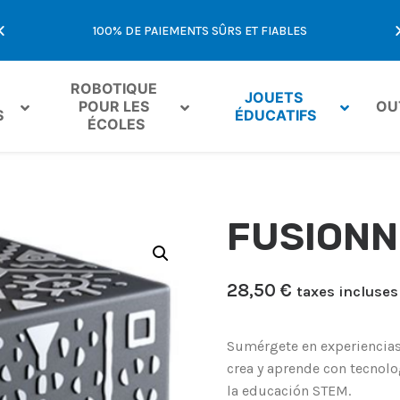
E
100% DE PAIEMENTS SÛRS ET FIABLES
OFFR
ROBOTIQUE 
JOUETS 
POUR LES 
OU
S
ÉDUCATIFS
ÉCOLES
FUSIONN
28,50
€
taxes incluses
Sumérgete en experiencias
crea y aprende con tecnol
la educación STEM.