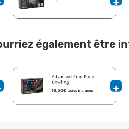
urriez également être i
Advanced Ping Pong
Bowling
16,50
€
taxes incluses