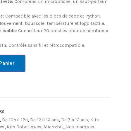
tivité
: Comprend un microphone, un haut-parleur
le
: Compatible avec les blocs de code et Python.
Mouvement, boussole, température et logo tactile.
lisable
: Connecteur 20 broches pour de nombreux
oth
: Contrôle sans fil et rétrocompatible.
Panier
V2
,
De 10h à 12h
,
De 12 à 16 ans
,
De 7 à 12 ans
,
Kits
es
,
Kits Robotiques
,
Micro:bit
,
Nos marques