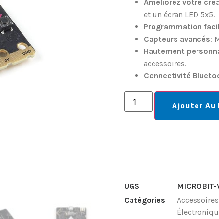
Améliorez votre créa
et un écran LED 5x5.
Programmation faci
Capteurs avancés
: 
Hautement personna
accessoires.
Connectivité Blueto
Ajouter Au 
UGS
MICROBIT-
Catégories
Accessoires
Électroniqu