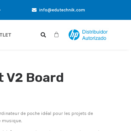
info@edutechnik.com
ES EXCLUSIVES UNIQUEMENT POUR VOUS
RÉDUCTIONS D
TLET
it V2 Board
ordinateur de poche idéal pour les projets de
e musique.