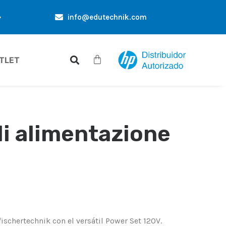
info@edutechnik.com
OFFERTE ESCLUSIVE SOLO PER TE
SCONTI PER AC
TLET
i alimentazione
ischertechnik con el versátil Power Set 120V.