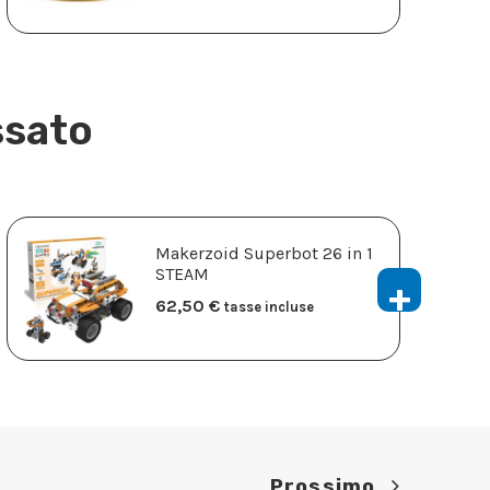
ssato
Makerzoid Superbot 26 in 1
STEAM
62,50
€
tasse incluse
Prossimo