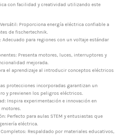
rica con facilidad y creatividad utilizando este
Versátil: Proporciona energía eléctrica confiable a
es de fischertechnik.
 Adecuado para regiones con un voltaje estándar
nentes: Presenta motores, luces, interruptores y
ncionalidad mejorada.
ra el aprendizaje al introducir conceptos eléctricos
Las protecciones incorporadas garantizan un
 y previenen los peligros eléctricos.
ad: Inspira experimentación e innovación en
e motores.
ón: Perfecto para aulas STEM y entusiastas que
eniería eléctrica.
 Completos: Respaldado por materiales educativos,