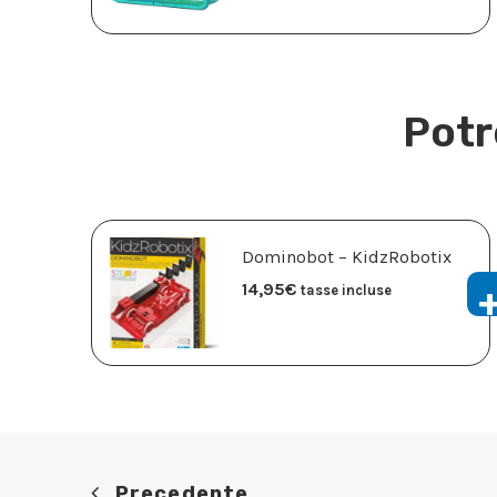
Potr
Dominobot – KidzRobotix
14,95
€
tasse incluse
Precedente