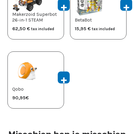
Makerzoid Superbot
26-in-1 STEAM
BetaBot
62,50
​€
15,95
​€
tax included
tax included
Qobo
90,95
​€