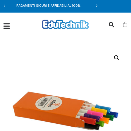
E
PAGAMENTI SICURI E AFFIDABILI AL 100%.
OFFERTE ESCLUSIV