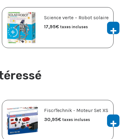
Science verte – Robot solaire
17,95
€
taxes incluses
ntéressé
FiscrTechnik - Moteur Set XS
30,95
€
taxes incluses