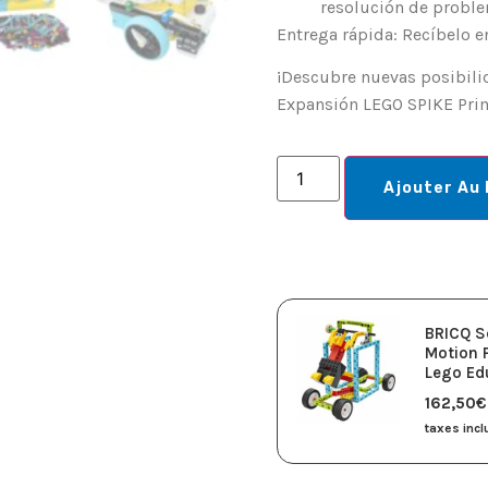
resolución de proble
Entrega rápida: Recíbelo en
¡Descubre nuevas posibilid
Expansión LEGO SPIKE Pri
Ajouter Au 
BRICQ S
Motion 
Lego Ed
162,50
€
taxes inc