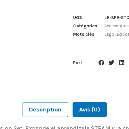
UGS
LE-SPE-STD
Catégories
Accessoires
Mots clés
Lego
,
Éduca
Part
Description
Avis (0)
on Set: Expande el aprendizaje STEAM y la cr