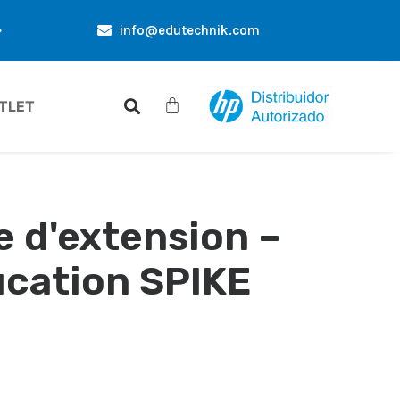
info@edutechnik.com
ES EXCLUSIVES UNIQUEMENT POUR VOUS
RÉDUCTIONS D
TLET
 d'extension –
cation SPIKE