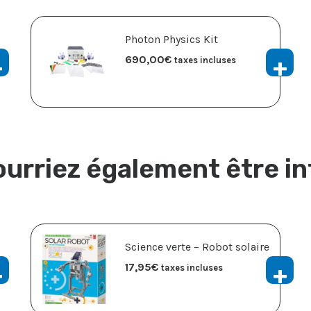
Photon Physics Kit
690,00
€
taxes incluses
urriez également être i
Science verte – Robot solaire
17,95
€
taxes incluses