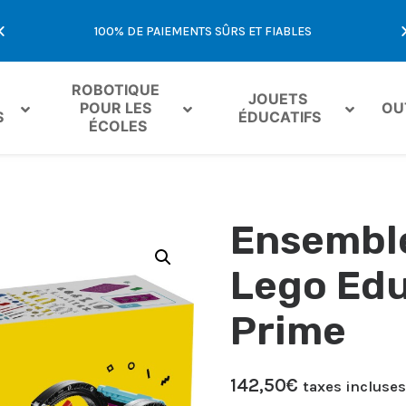
E
100% DE PAIEMENTS SÛRS ET FIABLES
OFFR
ROBOTIQUE 
JOUETS 
POUR LES 
OU
S
ÉDUCATIFS
ÉCOLES
Ensemble
Lego Edu
Prime
142,50
€
taxes incluses