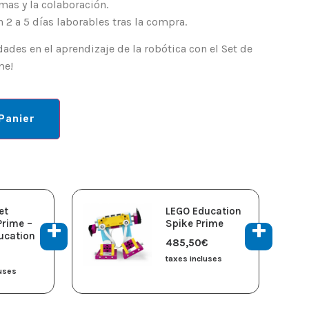
mas y la colaboración.
 2 a 5 días laborables tras la compra.
ades en el aprendizaje de la robótica con el Set de
me!
Panier
et
LEGO Education
Prime –
Spike Prime
ucation
485,50
€
taxes incluses
luses